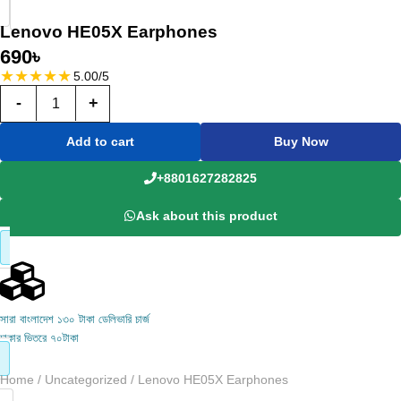
Lenovo HE05X Earphones
690
৳
★
★
★
★
★
5.00/5
-
+
Add to cart
Buy Now
+8801627282825
Ask about this product
সারা বাংলাদেশ ১৩০ টাকা ডেলিভারি চার্জ
ঢাকার ভিতরে ৭০টাকা
Home
/
Uncategorized
/ Lenovo HE05X Earphones