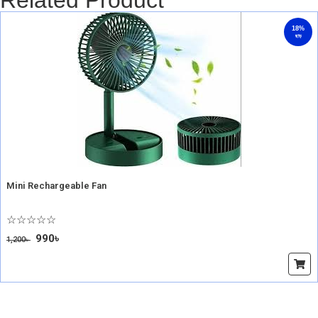
Related Product
18%
ছাড়
Mini Rechargeable Fan
☆
☆
☆
☆
☆
990
৳
1,200
৳
অর্ডার করুন