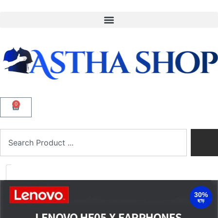
0
30%
ছাড়