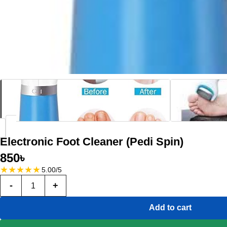
Electronic Foot Cleaner (Pedi Spin)
850
৳
★
★
★
★
★
5.00/5
-
+
Add to cart