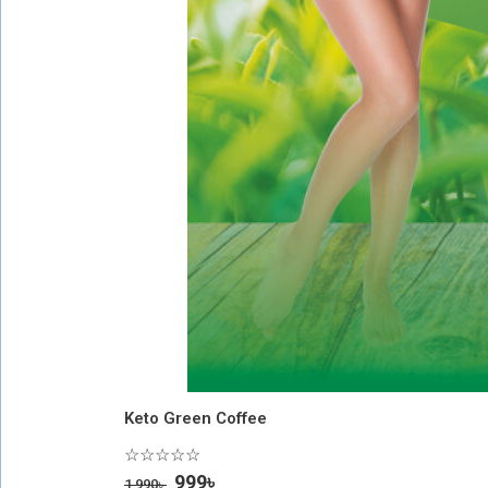
Keto Green Coffee
☆
☆
☆
☆
☆
999
৳
1,990
৳