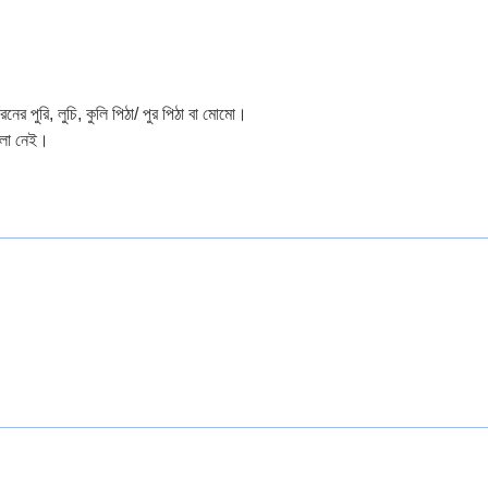
নের পুরি, লুচি, কুলি পিঠা/ পুর পিঠা বা মোমো।
মেলা নেই।
অর্ডার করুন