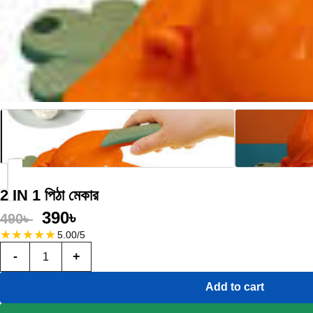
2 IN 1 পিঠা মেকার
390
৳
490
৳
★
★
★
★
★
5.00/5
-
+
Add to cart