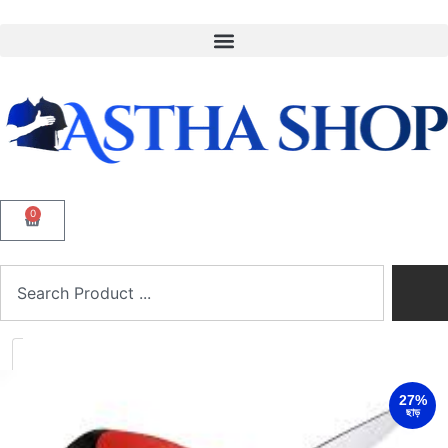
0
27%
ছাড়