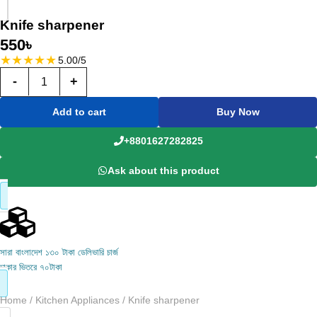
Knife sharpener
550
৳
★
★
★
★
★
5.00/5
-
+
Add to cart
Buy Now
+8801627282825
Ask about this product
সারা বাংলাদেশ ১৩০ টাকা ডেলিভারি চার্জ
ঢাকার ভিতরে ৭০টাকা
Home
/
Kitchen Appliances
/ Knife sharpener