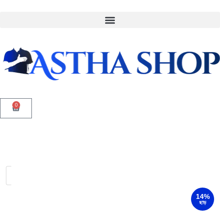
0
14%
ছাড়