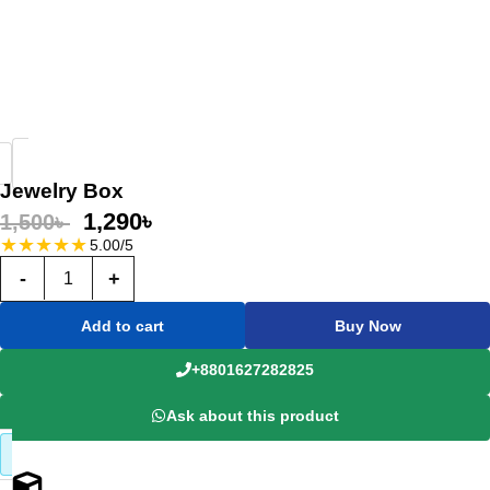
Jewelry Box
1,290
৳
1,500
৳
★
★
★
★
★
5.00/5
-
+
Add to cart
Buy Now
+8801627282825
Ask about this product